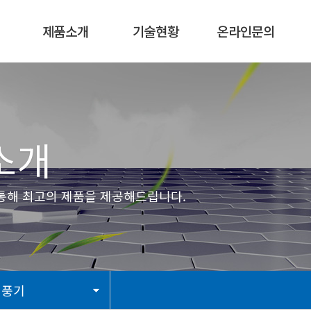
제품소개
기술현황
온라인문의
신제품
기술현황
온라인문의
환풍기
인증서
묻고답하기
송풍기
개
EXTERNAL
BLDC 모터
고의 제품을 제공해드립니다.
소형 모터
선풍기
SPECIAL생산품
별매품
선풍기