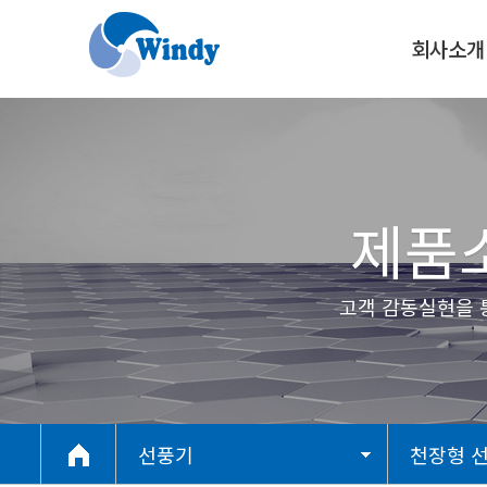
회사소개
CEO인사말
오시는길
제품소
고객 감동실현을 통해 최
선풍기
천장형 