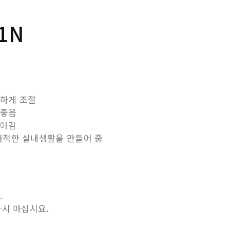
31N
리하게 조절
 좋음
돌아감
 쾌적한 실내생활을 만들어 줌
.
하시 마십시요.