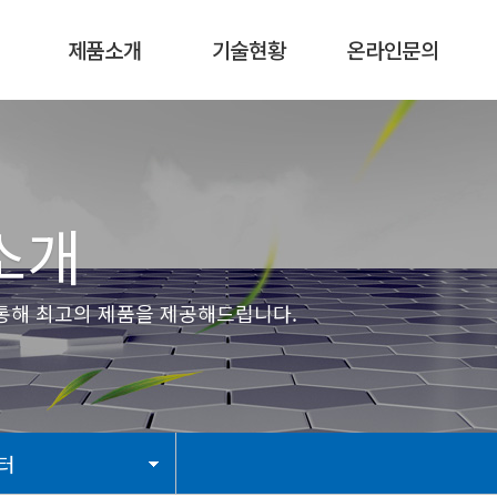
제품소개
기술현황
온라인문의
신제품
기술현황
온라인문의
환풍기
인증서
묻고답하기
송풍기
개
EXTERNAL
BLDC 모터
고의 제품을 제공해드립니다.
소형 모터
선풍기
SPECIAL생산품
별매품
모터