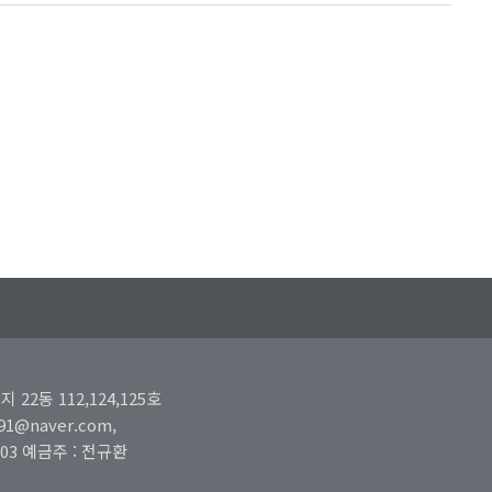
2동 112,124,125호
891@naver.com,
-003 예금주 : 전규환