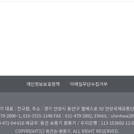
개인정보보호정책
이메일무단수집거부
기 대표 : 전규환,
주소 : 경기 안양시 동안구 엘에스로 92 안양국제유통단지 2
-2890~1, 010-3315-2349 FAX : 031-479-2892,
EMAIL : shinhwa2
-471-04-016 예금주: 동건 송풍기 환풍기 / 우리은행 : 113-153692-12
COPYRIGHT(C) 동건송-환풍기. ALL RIGHT RESERVED.