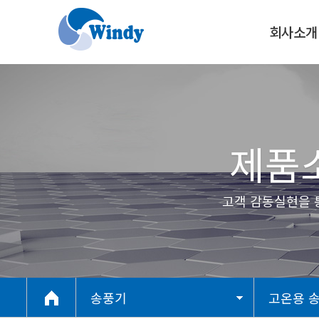
회사소개
CEO인사말
오시는길
제품소
고객 감동실현을 통해 최
송풍기
고온용 