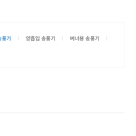
송풍기
양흡입 송풍기
버너용 송풍기