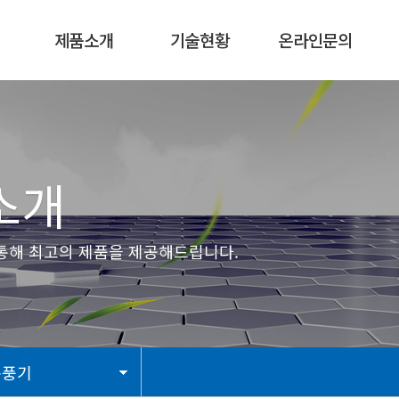
제품소개
기술현황
온라인문의
신제품
기술현황
온라인문의
환풍기
인증서
묻고답하기
송풍기
개
EXTERNAL
BLDC 모터
고의 제품을 제공해드립니다.
소형 모터
선풍기
SPECIAL생산품
별매품
송풍기