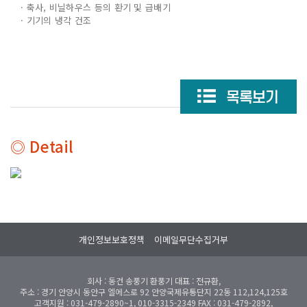
· 축사, 비닐하우스 등의 환기 및 급배기
· 기기의 냉각 건조
◎ Detail
개인정보보호정책
이메일무단수집거부
회사 : 동건 송풍기 환풍기 대표 : 전규환,
주소 : 경기 안양시 동안구 엘에스로 92 안양국제유통단지 22동 112,124,125호
고객지원 : 031-479-2890~1, 010-3315-2349 FAX : 031-479-2892,